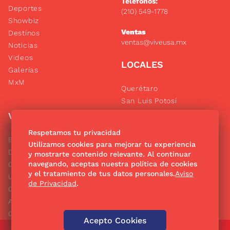
Teléfonos:
Deportes
(210) 549-1778
Showbiz
Ventas
Destinos
ventas@viveusa.mx
Noticias
Videos
LOCALES
Galerías
MxM
Querétaro
San Luis Potosí
Oaxaca
VERTICALES
Puebla
Respetamos tu privacidad
Hidalgo
El Gráfico
Utilizamos cookies para mejorar tu experiencia
Consultas
De10.mx
y mostrarte contenido relevante. Al continuar
navegando, aceptas nuestra política de cookies
Clase
y el tratamiento de tus datos personales.
Aviso
Unión
Síguenos
de Privacidad
.
Confabulario
Aviso Oportuno
Consultas
Acepto Cookies