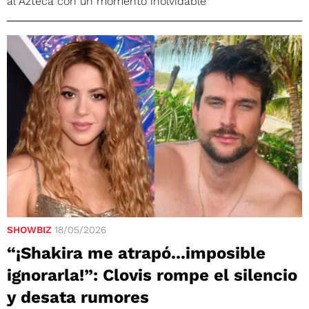
al Azteca con un momento inolvidable
SHOWBIZ
18/05/2026
“¡Shakira me atrapó...imposible
ignorarla!”: Clovis rompe el silencio
y desata rumores